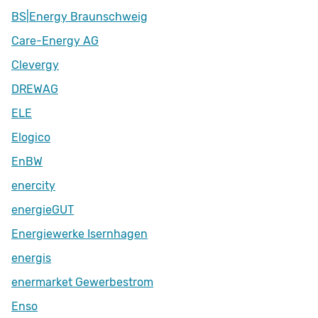
BS|Energy Braunschweig
Care-Energy AG
Clevergy
DREWAG
ELE
Elogico
EnBW
enercity
energieGUT
Energiewerke Isernhagen
energis
enermarket Gewerbestrom
Enso