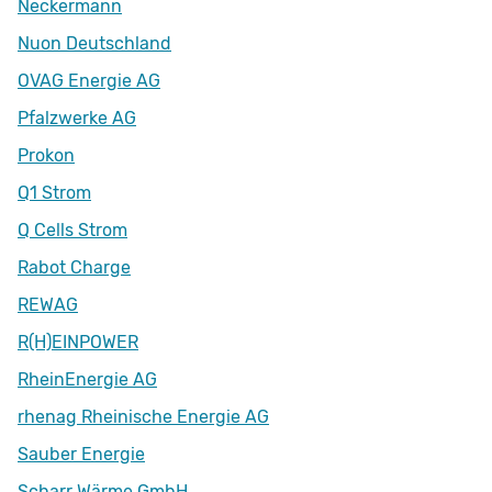
Neckermann
Nuon Deutschland
OVAG Energie AG
Pfalzwerke AG
Prokon
Q1 Strom
Q Cells Strom
Rabot Charge
REWAG
R(H)EINPOWER
RheinEnergie AG
rhenag Rheinische Energie AG
Sauber Energie
Scharr Wärme GmbH