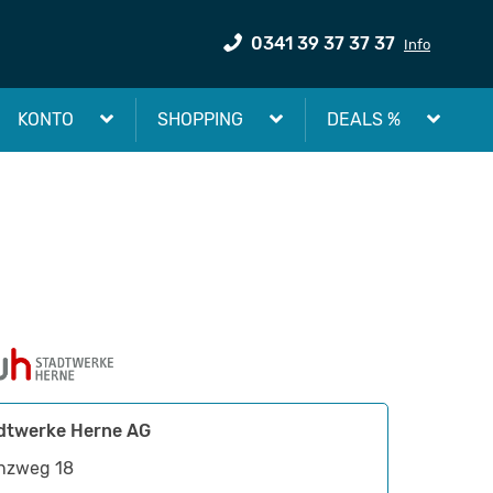
0341 39 37 37 37
Info
KONTO
SHOPPING
DEALS %
dtwerke Herne AG
nzweg 18