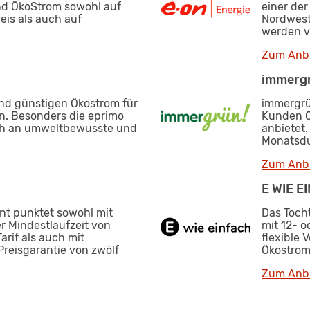
nd ÖkoStrom sowohl auf
einer de
is als auch auf
Nordwest
werden v
Zum Anbi
immerg
 und günstigen Ökostrom für
immergrün
n. Besonders die eprimo
Kunden Ö
ich an umweltbewusste und
anbietet.
Monatsdu
Zum Anbi
E WIE E
ant punktet sowohl mit
Das Toch
r Mindestlaufzeit von
mit 12- o
rif als auch mit
flexible 
Preisgarantie von zwölf
Ökostrom
Zum Anbi