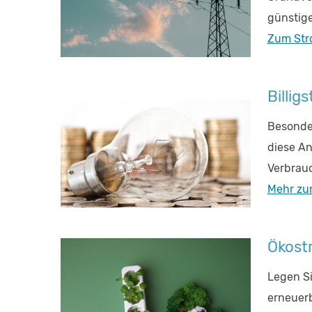
günstige
Zum Str
Billig
Besonder
diese An
Verbrauc
Mehr zu
Ökost
Legen S
erneuerb