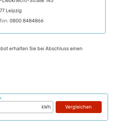
l-Liebknecht-Straße 143
77
Leipzig
efon:
0800 8484866
bot erhalten Sie bei Abschluss einen
h
Vergleichen