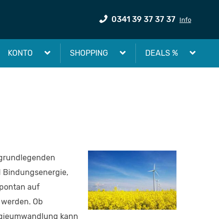
0341 39 37 37 37
Info
KONTO
SHOPPING
DEALS %
 grundlegenden
d Bindungsenergie,
pontan auf
n werden. Ob
nergieumwandlung kann