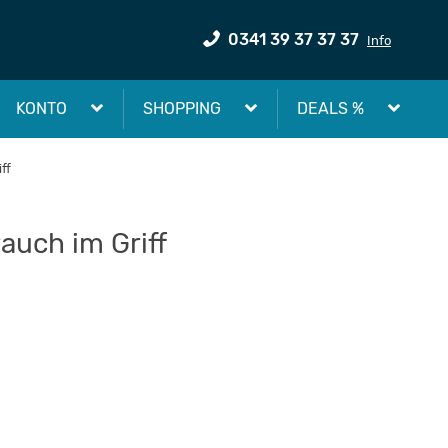
0341 39 37 37 37
Info
KONTO
SHOPPING
DEALS %
ff
auch im Griff