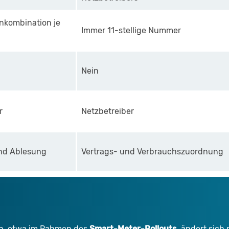
kombination je
Immer 11-stellige Nummer
Nein
r
Netzbetreiber
nd Ablesung
Vertrags- und Verbrauchszuordnung
ch, etwa im Rahmen des
Smart-Meter-Rollouts
, ändert sich