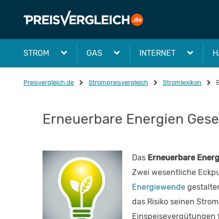
STROM
GAS
INTERNET
H
Preisvergleich.de
Strompreisvergleich
Stromlexikon
Erneuerbare Energien Gese
Das
Erneuerbare Energ
Zwei wesentliche Eckpu
Energiewende
gestalte
das Risiko seinen Stro
Einspeisevergütungen f