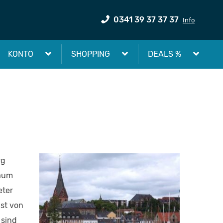
0341 39 37 37 37
Info
KONTO
SHOPPING
DEALS %
rg
Raum
eter
ist von
 sind